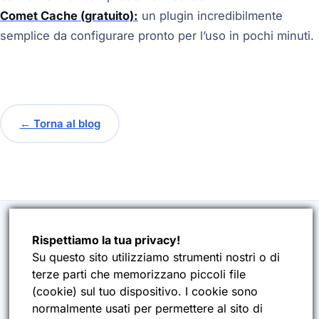
Comet Cache (gratuito):
un plugin incredibilmente
semplice da configurare pronto per l’uso in pochi minuti.
← Torna al blog
Rispettiamo la tua privacy!
AZIENDA
ES
INFORMATICA
Su questo sito utilizziamo strumenti nostri o di
terze parti che memorizzano piccoli file
Chi siamo
Tecnologia, software, cloud
(
cookie
) sul tuo dispositivo. I cookie sono
News
e contenuti per aziende che
normalmente usati per permettere al sito di
vogliono evolversi davvero.
Privacy Policy