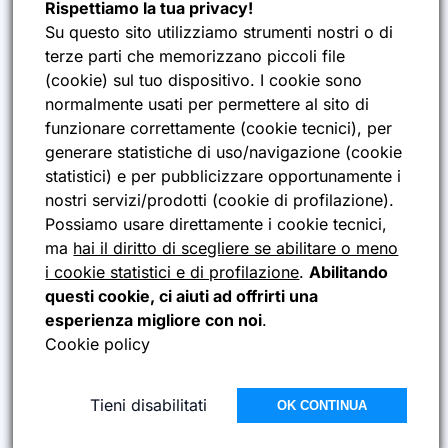
Rispettiamo la tua privacy!
AZIENDA
ES
INFORMATICA
Su questo sito utilizziamo strumenti nostri o di
Chi siamo
terze parti che memorizzano piccoli file
Tecnologia, software, cloud
(
cookie
) sul tuo dispositivo. I cookie sono
News
e contenuti per aziende che
normalmente usati per permettere al sito di
vogliono evolversi davvero.
Privacy Policy
funzionare correttamente (
cookie tecnici
), per
Cookie Policy
generare statistiche di uso/navigazione (
cookie
statistici
) e per pubblicizzare opportunamente i
nostri servizi/prodotti (
cookie di profilazione
).
SERVIZI
CONTATTI
Possiamo usare direttamente i cookie tecnici,
ma
hai il diritto di scegliere se abilitare o meno
Sviluppo Web
Via G.B. Morgagni 3,
i cookie statistici e di profilazione
.
Abilitando
33170 Pordenone (PN)
Software & Piattaforme
questi cookie, ci aiuti ad offrirti una
info@es-informatica.it
AI & Automazioni
esperienza migliore con noi
.
+39 327 0107325
Produzione video &
Cookie policy
podcast
Cloud, Hosting & Supporto
Tieni disabilitati
OK CONTINUA