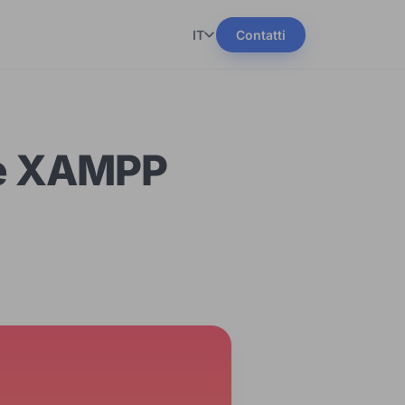
IT
Contatti
re XAMPP