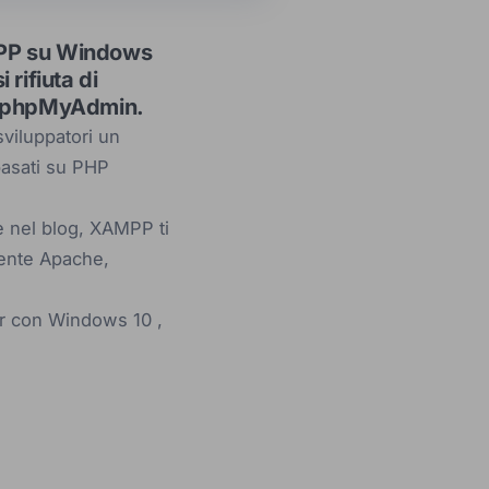
AMPP su Windows
 rifiuta di
do phpMyAdmin.
viluppatori un
basati su PHP
e nel blog, XAMPP ti
mente Apache,
er con Windows 10 ,