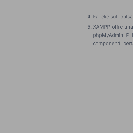
Fai clic sul puls
XAMPP offre una 
phpMyAdmin, PHP, 
componenti, perta