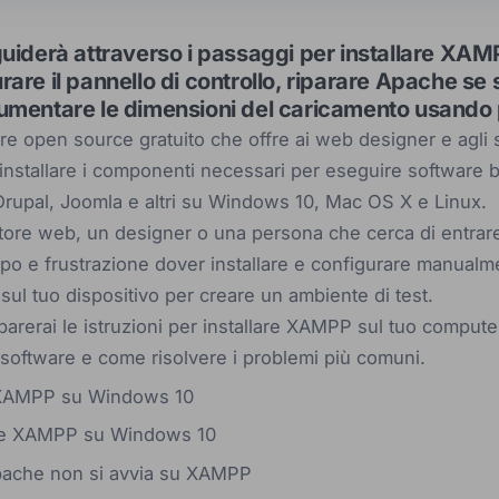
guiderà attraverso i passaggi per installare X
are il pannello di controllo, riparare Apache se si
aumentare le dimensioni del caricamento usan
 open source gratuito che offre ai web designer e agli s
nstallare i componenti necessari per eseguire software 
Drupal, Joomla e altri su Windows 10, Mac OS X e Linux.
tore web, un designer o una persona che cerca di entrar
mpo e frustrazione dover installare e configurare manual
ul tuo dispositivo per creare un ambiente di test.
mparerai le istruzioni per installare XAMPP sul tuo comput
 software e come risolvere i problemi più comuni.
 XAMPP su Windows 10
re XAMPP su Windows 10
pache non si avvia su XAMPP