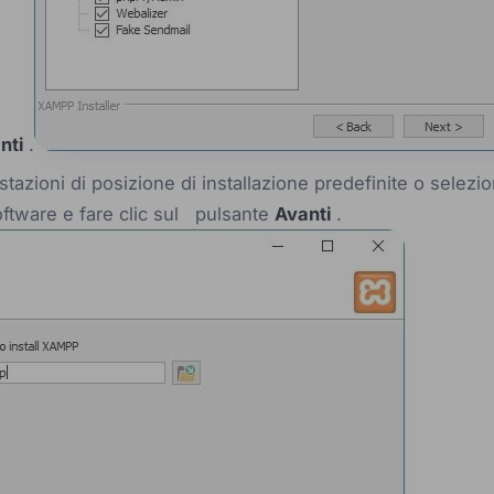
nti
.
stazioni di posizione di installazione predefinite o selezio
 software e fare clic sul pulsante
Avanti
.